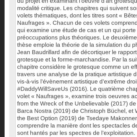
du projet en examinant l’oeuvre d’art grote
modalité critique. Les chapitres qui suivent so
volets thématiques, dont les titres sont « Bête
Naufrages ». Chacun de ces volets comprend
qui examine une étude de cas et un qui porte
préoccupations plus théoriques. Le deuxième 
thèse emploie la théorie de la simulation du p
Jean Baudrillard afin de décortiquer le rapport 
grotesque et la forme-marchandise. Par la suit
chapitre considère le grotesque comme un eff
travers une analyse de la pratique artistique
vis-à-vis l’évènement artistique d’extrême droi
#DaddyWillSaveUs (2016). Le quatrième chap
volet « Naufrages », examine trois oeuvres a
from the Wreck of the Unbelievable (2017) de
Barca Nostra (2019) de Christoph Büchel, et
the Best Option (2019) de Tsedaye Makonnen
comprendre la manière dont les spectacles d
sont hantés par les spectres de l’exploitation.