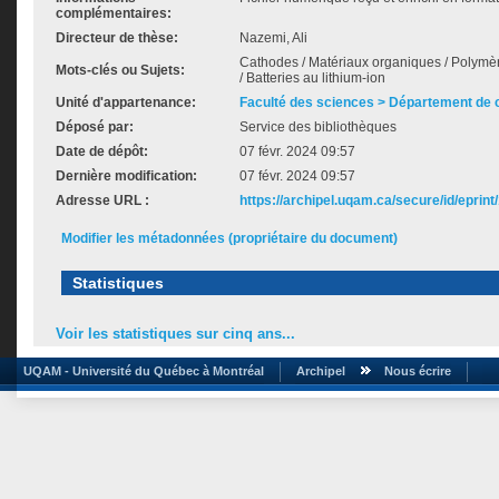
complémentaires:
Directeur de thèse:
Nazemi, Ali
Cathodes / Matériaux organiques / Polymèr
Mots-clés ou Sujets:
/ Batteries au lithium-ion
Unité d'appartenance:
Faculté des sciences > Département de 
Déposé par:
Service des bibliothèques
Date de dépôt:
07 févr. 2024 09:57
Dernière modification:
07 févr. 2024 09:57
Adresse URL :
https://archipel.uqam.ca/secure/id/eprint
Modifier les métadonnées (propriétaire du document)
Statistiques
Voir les statistiques sur cinq ans...
UQAM - Université du Québec à Montréal
Archipel
Nous écrire