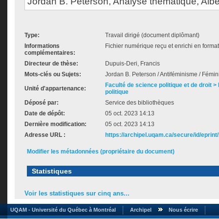
Jordan B. Peterson, Analyse thématique, Alb
Type:
Travail dirigé (document diplômant)
Informations
Fichier numérique reçu et enrichi en forma
complémentaires:
Directeur de thèse:
Dupuis-Deri, Francis
Mots-clés ou Sujets:
Jordan B. Peterson / Antiféminisme / Fém
Faculté de science politique et de droit
Unité d'appartenance:
politique
Déposé par:
Service des bibliothèques
Date de dépôt:
05 oct. 2023 14:13
Dernière modification:
05 oct. 2023 14:13
Adresse URL :
https://archipel.uqam.ca/secure/id/eprint
Modifier les métadonnées (propriétaire du document)
Statistiques
Voir les statistiques sur cinq ans...
UQAM - Université du Québec à Montréal
Archipel
Nous écrire