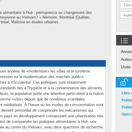
?
e alimentaire à Huê : permanence ou changement des
le moyenne au Vietnam? » Mémoire. Montréal (Québec,
réal, Maîtrise en études urbaines.
Anné
Auteu
Unité
ques années de «moderniser» les villes et le système
ppression ou la modernisation des marchés publics
rchés à l'Occidental. Ces politiques sont notamment
tandards liés à l'hygiène et à la contamination des aliments
Libre
eurs, la population porte une attention particulière à la notion
 comme «sûrs» depuis que de nombreux scandales
Polit
t médiatisés. À l'heure où les modes de consommation sont
Polit
 il devient primordial de comprendre les mécanismes qui
Open p
s pays en développement connaissant une urbanisation très
e est de comprendre les pratiques alimentaires à Huê, une
ituée au centre du Vietnam, avec deux questions de recherche