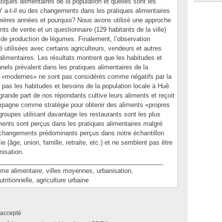
tiques alimentaires de la population et quelles sont les
Y a-t-il eu des changements dans les pratiques alimentaires
rnières années et pourquoi? Nous avons utilisé une approche
ts de vente et un questionnaire (129 habitants de la ville)
t de production de légumes. Finalement, l’observation
é utilisées avec certains agriculteurs, vendeurs et autres
imentaires. Les résultats montrent que les habitudes et
nels prévalent dans les pratiques alimentaires de la
s «modernes» ne sont pas considérés comme négatifs par la
t pas les habitudes et besoins de la population locale à Huê.
ande part de nos répondants cultive leurs aliments et reçoit
ampagne comme stratégie pour obtenir des aliments «propres
groupes utilisant davantage les restaurants sont les plus
ents sont perçus dans les pratiques alimentaires malgré
es changements prédominants perçus dans notre échantillon
e (âge, union, famille, retraite, etc.) et ne semblent pas être
nisation.
_______________________________________________
alimentaire, villes moyennes, urbanisation,
tritionnelle, agriculture urbaine
accepté