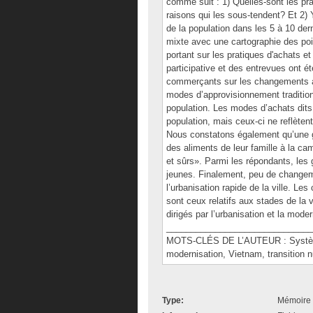
comme suit : 1) Quelles-sont les pra
raisons qui les sous-tendent? Et 2) 
de la population dans les 5 à 10 de
mixte avec une cartographie des poin
portant sur les pratiques d'achats e
participative et des entrevues ont ét
commerçants sur les changements al
modes d’approvisionnement tradition
population. Les modes d’achats dit
population, mais ceux-ci ne reflèten
Nous constatons également qu’une gr
des aliments de leur famille à la c
et sûrs». Parmi les répondants, les 
jeunes. Finalement, peu de changem
l’urbanisation rapide de la ville. L
sont ceux relatifs aux stades de la vi
dirigés par l’urbanisation et la moder
______________________________
MOTS-CLÉS DE L’AUTEUR : Système 
modernisation, Vietnam, transition nu
Type:
Mémoire 