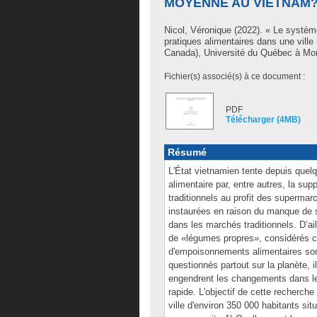
MOYENNE AU VIETNAM
Nicol, Véronique
(2022). « Le systèm
pratiques alimentaires dans une vil
Canada), Université du Québec à Mont
Fichier(s) associé(s) à ce document :
PDF
Télécharger (4MB)
Résumé
L'État vietnamien tente depuis quel
alimentaire par, entre autres, la su
traditionnels au profit des superma
instaurées en raison du manque de s
dans les marchés traditionnels. D’aill
de «légumes propres», considérés
d'empoisonnements alimentaires son
questionnés partout sur la planète,
engendrent les changements dans le
rapide. L'objectif de cette recherch
ville d'environ 350 000 habitants s