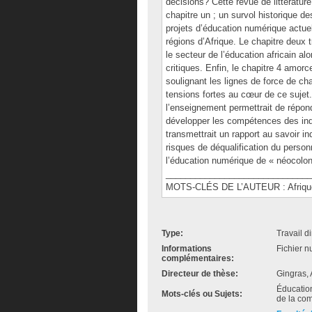
décisions? Cette revue de littératur
chapitre un ; un survol historique 
projets d’éducation numérique actuel
régions d’Afrique. Le chapitre deux 
le secteur de l’éducation africain alo
critiques. Enfin, le chapitre 4 amor
soulignant les lignes de force de ch
tensions fortes au cœur de ce sujet
l’enseignement permettrait de répon
développer les compétences des indi
transmettrait un rapport au savoir in
risques de déqualification du person
l’éducation numérique de « néocoloni
______________________________
MOTS-CLÉS DE L’AUTEUR : Afrique
Type:
Travail d
Informations
Fichier n
complémentaires:
Directeur de thèse:
Gingras,
Éducatio
Mots-clés ou Sujets:
de la com