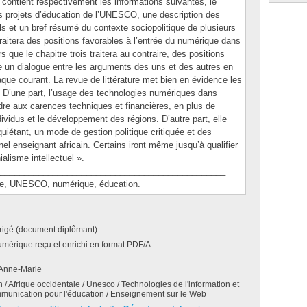
e contient respectivement les informations suivantes, le
des projets d’éducation de l’UNESCO, une description des
s et un bref résumé du contexte sociopolitique de plusieurs
traitera des positions favorables à l’entrée du numérique dans
rs que le chapitre trois traitera au contraire, des positions
ce un dialogue entre les arguments des uns et des autres en
aque courant. La revue de littérature met bien en évidence les
. D’une part, l’usage des technologies numériques dans
dre aux carences techniques et financières, en plus de
vidus et le développement des régions. D’autre part, elle
quiétant, un mode de gestion politique critiquée et des
nel enseignant africain. Certains iront même jusqu’à qualifier
alisme intellectuel ».
_______________________________________________
, UNESCO, numérique, éducation.
irigé (document diplômant)
umérique reçu et enrichi en format PDF/A.
 Anne-Marie
n / Afrique occidentale / Unesco / Technologies de l'information et
munication pour l'éducation / Enseignement sur le Web