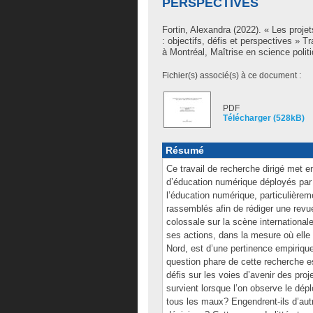
PERSPECTIVES
Fortin, Alexandra
(2022). « Les proje
: objectifs, défis et perspectives » 
à Montréal, Maîtrise en science polit
Fichier(s) associé(s) à ce document :
PDF
Télécharger (528kB)
Résumé
Ce travail de recherche dirigé met e
d’éducation numérique déployés par
l’éducation numérique, particulièreme
rassemblés afin de rédiger une revue
colossale sur la scène international
ses actions, dans la mesure où elle 
Nord, est d’une pertinence empirique
question phare de cette recherche est
défis sur les voies d’avenir des pr
survient lorsque l’on observe le dép
tous les maux? Engendrent-ils d’aut