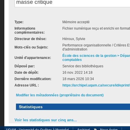
masse critique
Type:
Mémoire accepté
Informations
Fichier numérique reçu et enrichi en forma
complémentaires:
Directeur de thèse:
Héroux, Sylvie
Performance organisationnelle / Critères 
Mots-clés ou Sujets:
d'administration
École des sciences de la gestion > Dép
Unité d'appartenance:
comptables
Déposé par:
Service des bibliothèques
Date de dépôt:
16 nov. 2022 14:18
Dernière modification:
18 mars 2026 10:34
Adresse URL :
https://archipel.uqam.ca/secure/id/eprint
Modifier les métadonnées (propriétaire du document)
Statistiques
Voir les statistiques sur cinq ans...
UQAM - Université du Québec à Montréal
Archipel
Nous écrire