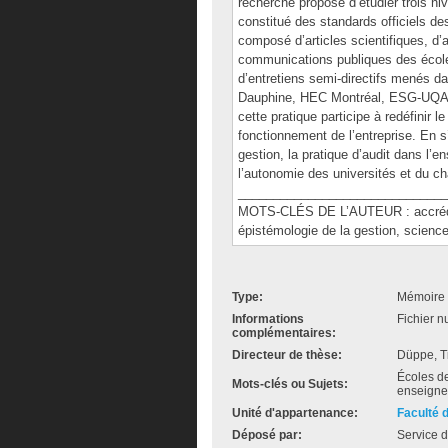
recherche propose d’étudier trois ni
constitué des standards officiels d
composé d’articles scientifiques, d’
communications publiques des école
d’entretiens semi-directifs menés 
Dauphine, HEC Montréal, ESG-UQAM).
cette pratique participe à redéfinir 
fonctionnement de l’entreprise. En s
gestion, la pratique d’audit dans l’
l’autonomie des universités et du ch
______________________________
MOTS-CLÉS DE L’AUTEUR : accrédita
épistémologie de la gestion, science
Type:
Mémoire 
Informations
Fichier n
complémentaires:
Directeur de thèse:
Düppe, Ti
Écoles de
Mots-clés ou Sujets:
enseignem
Unité d'appartenance:
Faculté 
Déposé par:
Service d