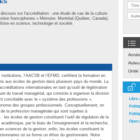
ES
discours sur l'accréditation : une étude de cas de la culture
gestion francophones » Mémoire. Montréal (Québec, Canada),
trise en science, technologie et société.
Anné
Auteu
Unité
institutions, l’AACSB et l’EFMD, certifient la formation en
ions aux écoles de gestion dans plusieurs pays du monde. La
créditations internationales en tant qu’outil de légitimation
ure du travail managérial, qui consiste à organiser la division
Libre
ment conciliable avec le « système des professions »,
utonome des groupes professionnels. Conceptuellement, on
Polit
on de la profession managériale qui sont sujettes à
Polit
: les écoles de gestion constituent l’outil de régulation de la
Open p
 académique, par le biais de l’enseignement et la recherche,
en sciences de la gestion; enfin, les écoles constituent le
gestionnaires où se forme un éthos du gestionnaire. Notre