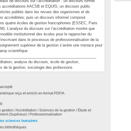
veaux de discours sur l’accréditation : un discours formel
es accréditations AACSB et EQUIS; un discours public
articles publiés dans les revues des organismes et de
s accréditées; puis un discours informel composé
dans quatre écoles de gestion francophones (ESSEC, Paris
 L’analyse du discours sur l’accréditation montre que
le modèle institutionnel des écoles pour le rapprocher du
’inscrivant dans le processus de professionnalisation de la
enseignement supérieur de la gestion s’avère une menace pour
amp scientifique.
_______________________________________________
tion, analyse du discours, école de gestion,
s de la gestion, sociologie des professions
accepté
umérique reçu et enrichi en format PDF/A.
ll
 gestion / Accréditation / Sciences de la gestion / Étude et
ent (Supérieur) / Professionnalisation
des sciences humaines
es bibliothèques