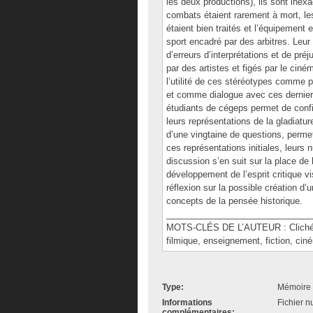
les deux productions), ils sont ine
combats étaient rarement à mort, l
étaient bien traités et l’équipement
sport encadré par des arbitres. Leur
d’erreurs d’interprétations et de pré
par des artistes et figés par le ciné
l’utilité de ces stéréotypes comme p
et comme dialogue avec ces derniers
étudiants de cégeps permet de confi
leurs représentations de la gladiatu
d’une vingtaine de questions, perme
ces représentations initiales, leurs 
discussion s’en suit sur la place de 
développement de l’esprit critique vi
réflexion sur la possible création d
concepts de la pensée historique.
______________________________
MOTS-CLÉS DE L’AUTEUR : Cliché, gl
filmique, enseignement, fiction, cin
Type:
Mémoire 
Informations
Fichier n
complémentaires: