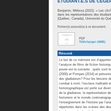
ÉTUDIANT.E.S DE CÉGE
Benjamin, Mélissa
(2022). « Les clic
dans les représentations des étudian
(Québec, Canada), Université du Québ
Fichier(s) associé(s) à ce document :
PDF
Télécharger (4MB)
Résumé
Le but de ce mémoire est d’apporter 
l’analyse de films de fiction historiq
posée est la suivante : quels sont le
(2000) et Pompeii (2014) et présent
des gladiateurs? Pour les besoins de
combat à mort, l’esclave maltraité et
historiographique est porté sur diver
de la gladiature, la représentation de
historiens et le monde cinématographi
l’enseignement de l’histoire par l’ana
répertoriés dans les scènes des deu