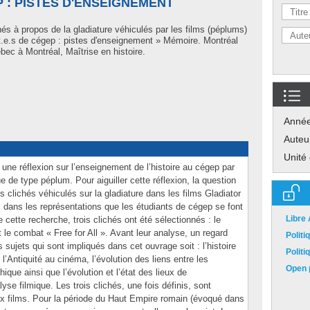
P : PISTES D'ENSEIGNEMENT
hés à propos de la gladiature véhiculés par les films (péplums)
t.e.s de cégep : pistes d'enseignement » Mémoire. Montréal
ec à Montréal, Maîtrise en histoire.
Anné
Auteu
Unité
une réflexion sur l’enseignement de l’histoire au cégep par
ue de type péplum. Pour aiguiller cette réflexion, la question
s clichés véhiculés sur la gladiature dans les films Gladiator
s dans les représentations que les étudiants de cégep se font
Libre
 cette recherche, trois clichés ont été sélectionnés : le
 le combat « Free for All ». Avant leur analyse, un regard
Polit
s sujets qui sont impliqués dans cet ouvrage soit : l’histoire
Polit
 l’Antiquité au cinéma, l’évolution des liens entre les
Open p
que ainsi que l’évolution et l’état des lieux de
lyse filmique. Les trois clichés, une fois définis, sont
x films. Pour la période du Haut Empire romain (évoqué dans