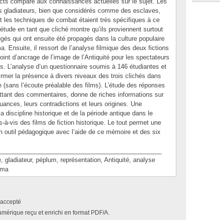
xacts comparé aux connaissances actuelles sur le sujet. Les
es gladiateurs, bien que considérés comme des esclaves,
 et les techniques de combat étaient très spécifiques à ce
 étude en tant que cliché montre qu’ils proviennent surtout
jugés qui ont ensuite été propagés dans la culture populaire
ma. Ensuite, il ressort de l’analyse filmique des deux fictions
oint d’ancrage de l’image de l’Antiquité pour les spectateurs
. L’analyse d’un questionnaire soumis à 146 étudiantes et
rmer la présence à divers niveaux des trois clichés dans
re (sans l’écoute préalable des films). L’étude des réponses
ttant des commentaires, donne de riches informations sur
nuances, leurs contradictions et leurs origines. Une
la discipline historique et de la période antique dans le
s-à-vis des films de fiction historique. Le tout permet une
’un outil pédagogique avec l’aide de ce mémoire et des six
_______________________________________________
adiateur, péplum, représentation, Antiquité, analyse
éma
accepté
umérique reçu et enrichi en format PDF/A.