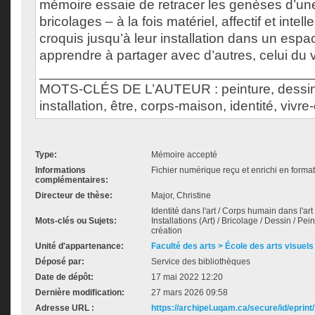
mémoire essaie de retracer les genèses d’un
bricolages – à la fois matériel, affectif et intell
croquis jusqu’à leur installation dans un espa
apprendre à partager avec d’autres, celui du 
___________________________________
MOTS-CLÉS DE L’AUTEUR : peinture, dessin,
installation, être, corps-maison, identité, viv
Type:
Mémoire accepté
Informations
Fichier numérique reçu et enrichi en forma
complémentaires:
Directeur de thèse:
Major, Christine
Identité dans l'art / Corps humain dans l'art
Mots-clés ou Sujets:
Installations (Art) / Bricolage / Dessin / Pei
création
Unité d'appartenance:
Faculté des arts > École des arts visuels
Déposé par:
Service des bibliothèques
Date de dépôt:
17 mai 2022 12:20
Dernière modification:
27 mars 2026 09:58
Adresse URL :
https://archipel.uqam.ca/secure/id/eprint