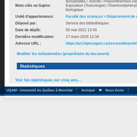
Isocyanates / Toxicité / Polyuréthannes/ D
Mots-clés ou Sujets:
Exposition (Toxicologie) / Diaminodiphényl
biologique
Unité d'appartenance:
Faculté des sciences > Département de 
Déposé par:
Service des bibliothèques
Date de dépôt:
05 mai 2022 13:45
Dernière modification:
27 mars 2026 12:34
Adresse URL :
https://archipel.uqam.ca/secure/id/eprint
Modifier les métadonnées (propriétaire du document)
Statistiques
Voir les statistiques sur cinq ans...
UQAM - Université du Québec à Montréal
Archipel
Nous écrire