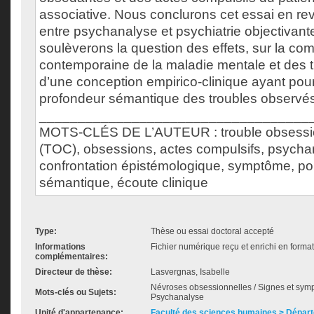
associative. Nous conclurons cet essai en rev
entre psychanalyse et psychiatrie objectivan
soulèverons la question des effets, sur la c
contemporaine de la maladie mentale et des 
d’une conception empirico-clinique ayant pou
profondeur sémantique des troubles observés
___________________________________
MOTS-CLÉS DE L’AUTEUR : trouble obsessio
(TOC), obsessions, actes compulsifs, psychan
confrontation épistémologique, symptôme, po
sémantique, écoute clinique
Type:
Thèse ou essai doctoral accepté
Informations
Fichier numérique reçu et enrichi en forma
complémentaires:
Directeur de thèse:
Lasvergnas, Isabelle
Névroses obsessionnelles / Signes et sympt
Mots-clés ou Sujets:
Psychanalyse
Unité d'appartenance:
Faculté des sciences humaines > Dépar