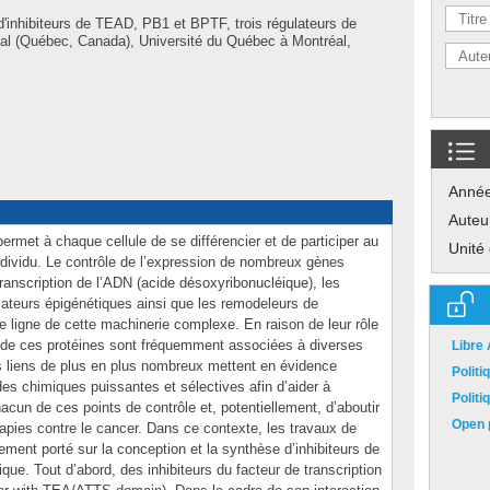
'inhibiteurs de TEAD, PB1 et BPTF, trois régulateurs de
éal (Québec, Canada), Université du Québec à Montréal,
Anné
Auteu
rmet à chaque cellule de se différencier et de participer au
Unité
dividu. Le contrôle de l’expression de nombreux gènes
a transcription de l’ADN (acide désoxyribonucléique), les
icateurs épigénétiques ainsi que les remodeleurs de
e ligne de cette machinerie complexe. En raison de leur rôle
u de ces protéines sont fréquemment associées à diverses
Libre
 liens de plus en plus nombreux mettent en évidence
Polit
es chimiques puissantes et sélectives afin d’aider à
Polit
cun de ces points de contrôle et, potentiellement, d’aboutir
Open p
pies contre le cancer. Dans ce contexte, les travaux de
lement porté sur la conception et la synthèse d’inhibiteurs de
ique. Tout d’abord, des inhibiteurs du facteur de transcription