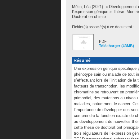
Mélin, Léa
(2021). « Développement d
l'expression génique » Thèse. Montr
Doctorat en chimie.
Fichier(s) associé(s) à ce document :
PDF
Télécharger (43MB)
Résumé
Une expression génique spécifique pe
phénotype sain ou malade de tout in
s’effectuant lors de l’initiation de l
facteurs de transcription, les modif
chromatine se retrouvent en premièr
primordial, des mutations au nivea
maladies, notamment le cancer. Ces
l’importance de développer des sond
comprendre la fonction exacte de cha
au développement de nouvelles théra
cette thèse de doctorat ont principa
trois régulateurs de l’expression gén