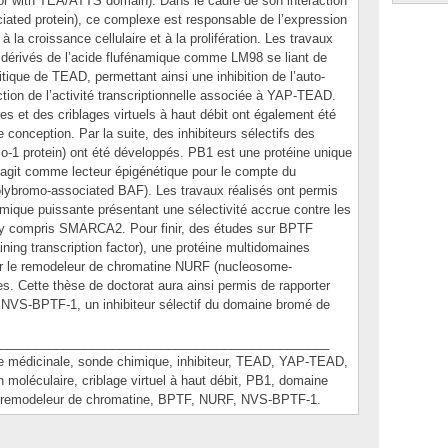
or with TEA/ATTS domain). Dans le cadre de son interaction
ated protein), ce complexe est responsable de l’expression
 la croissance cellulaire et à la prolifération. Les travaux
dérivés de l’acide flufénamique comme LM98 se liant de
tique de TEAD, permettant ainsi une inhibition de l’auto-
tion de l’activité transcriptionnelle associée à YAP-TEAD.
es et des criblages virtuels à haut débit ont également été
 de conception. Par la suite, des inhibiteurs sélectifs des
1 protein) ont été développés. PB1 est une protéine unique
agit comme lecteur épigénétique pour le compte du
ybromo-associated BAF). Les travaux réalisés ont permis
mique puissante présentant une sélectivité accrue contre les
 y compris SMARCA2. Pour finir, des études sur BPTF
ing transcription factor), une protéine multidomaines
our le remodeleur de chromatine NURF (nucleosome-
ses. Cette thèse de doctorat aura ainsi permis de rapporter
e NVS-BPTF-1, un inhibiteur sélectif du domaine bromé de
_______________________________________________
édicinale, sonde chimique, inhibiteur, TEAD, YAP-TEAD,
n moléculaire, criblage virtuel à haut débit, PB1, domaine
, remodeleur de chromatine, BPTF, NURF, NVS-BPTF-1.