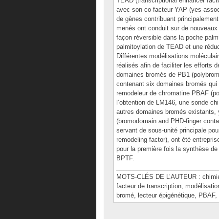
TEAD (transcriptional enhancer fact
avec son co-facteur YAP (yes-associ
de gènes contribuant principalement à
menés ont conduit sur de nouveaux 
façon réversible dans la poche palmi
palmitoylation de TEAD et une réduc
Différentes modélisations moléculair
réalisés afin de faciliter les efforts
domaines bromés de PB1 (polybromo-
contenant six domaines bromés qui 
remodeleur de chromatine PBAF (pol
l’obtention de LM146, une sonde chi
autres domaines bromés existants,
(bromodomain and PHD-finger contain
servant de sous-unité principale p
remodeling factor), ont été entrepri
pour la première fois la synthèse d
BPTF.
______________________________
MOTS-CLÉS DE L’AUTEUR : chimie m
facteur de transcription, modélisatio
bromé, lecteur épigénétique, PBAF