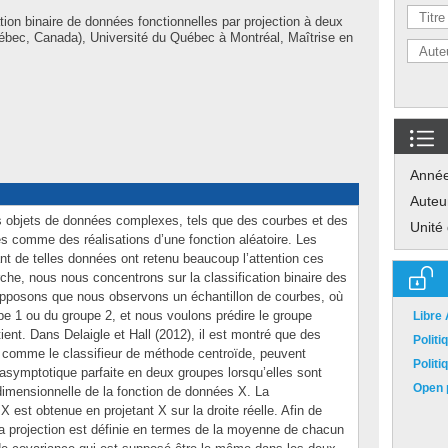
tion binaire de données fonctionnelles par projection à deux
bec, Canada), Université du Québec à Montréal, Maîtrise en
Anné
Auteu
s objets de données complexes, tels que des courbes et des
Unité
és comme des réalisations d’une fonction aléatoire. Les
nt de telles données ont retenu beaucoup l’attention ces
che, nous nous concentrons sur la classification binaire des
supposons que nous observons un échantillon de courbes, où
pe 1 ou du groupe 2, et nous voulons prédire le groupe
Libre
ent. Dans Delaigle et Hall (2012), il est montré que des
Polit
 comme le classifieur de méthode centroïde, peuvent
Polit
 asymptotique parfaite en deux groupes lorsqu’elles sont
Open p
dimensionnelle de la fonction de données X. La
 est obtenue en projetant X sur la droite réelle. Afin de
, la projection est définie en termes de la moyenne de chacun