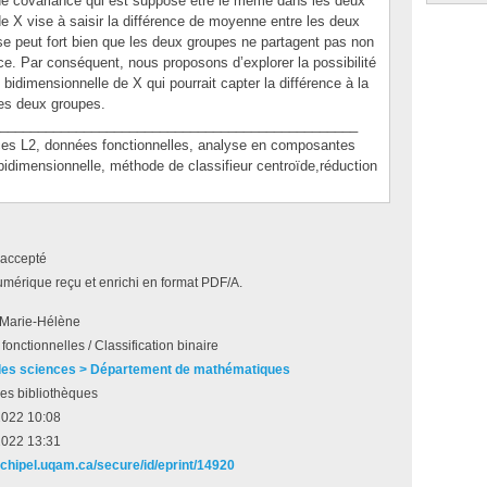
de covariance qui est supposé être le même dans les deux
e X vise à saisir la différence de moyenne entre les deux
se peut fort bien que les deux groupes ne partagent pas non
e. Par conséquent, nous proposons d’explorer la possibilité
 bidimensionnelle de X qui pourrait capter la différence à la
es deux groupes.
_______________________________________________
L2, données fonctionnelles, analyse en composantes
n bidimensionnelle, méthode de classifieur centroïde,réduction
accepté
umérique reçu et enrichi en format PDF/A.
 Marie-Hélène
onctionnelles / Classification binaire
des sciences > Département de mathématiques
es bibliothèques
2022 10:08
2022 13:31
archipel.uqam.ca/secure/id/eprint/14920