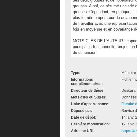
des deux groupes et de l’opérateur 
groupes. Ainsi, ce résumé univarié d
groupes. Cependant, en pratique, il 
plus le même opérateur de covarianc
de travailler avec une représentation
fois en moyenne et en covariance d
______________________________
MOTS-CLÉS DE L’AUTEUR : espaces 
principales fonctionnelle, projectio
de dimension
Type:
Mémoire 
Informations
Fichier n
complémentaires:
Directeur de thèse:
Descary,
Mots-clés ou Sujets:
Données f
Unité d'appartenance:
Faculté 
Déposé par:
Service d
Date de dépôt:
14 janv. 
Dernière modification:
17 janv. 
Adresse URL :
https://