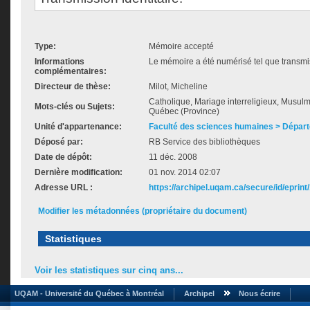
Type:
Mémoire accepté
Informations
Le mémoire a été numérisé tel que transmis
complémentaires:
Directeur de thèse:
Milot, Micheline
Catholique, Mariage interreligieux, Musulm
Mots-clés ou Sujets:
Québec (Province)
Unité d'appartenance:
Faculté des sciences humaines > Départ
Déposé par:
RB Service des bibliothèques
Date de dépôt:
11 déc. 2008
Dernière modification:
01 nov. 2014 02:07
Adresse URL :
https://archipel.uqam.ca/secure/id/eprint
Modifier les métadonnées (propriétaire du document)
Statistiques
Voir les statistiques sur cinq ans...
UQAM - Université du Québec à Montréal
Archipel
Nous écrire