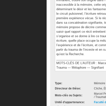
immanent, trouve son origine dans l’
inaccessible à la mémoire, cette ori
déterminant le désir et les fantasme
le circuit pulsionnel, l’écriture retro
première expérience vécue. Si le récit
dans sa concaténation signifiante, té
mémoire propose de décrire comment
saisir quel rapport ce récit entretie
s’organise et se donne à lire ce tr
écriture, quelle place occupe la mé
l’expérience et de l’écriture, et com
partir du trauma de l’inceste et en s
qu’est la Recherche.
______________________________
MOTS-CLÉS DE L’AUTEUR : Marcel P
Trauma — Métaphore — Signifiant
Type:
Mémoire 
Directeur de thèse:
Cliche, É
Marcel Pr
Mots-clés ou Sujets:
/ Traumat
Unité d'appartenance:
Faculté 