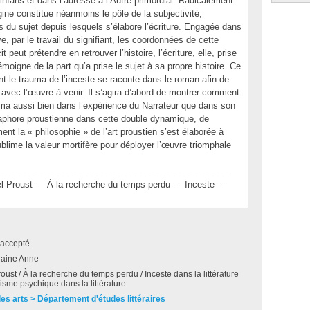
infans et dans l’adresse à l’Autre primordial. Radicalement
gine constitue néanmoins le pôle de la subjectivité,
s du sujet depuis lesquels s’élabore l’écriture. Engagée dans
uve, par le travail du signifiant, les coordonnées de cette
 peut prétendre en retrouver l’histoire, l’écriture, elle, prise
moigne de la part qu’a prise le sujet à sa propre histoire. Ce
 le trauma de l’inceste se raconte dans le roman afin de
nt avec l’œuvre à venir. Il s’agira d’abord de montrer comment
auma aussi bien dans l’expérience du Narrateur que dans son
taphore proustienne dans cette double dynamique, de
ment la « philosophie » de l’art proustien s’est élaborée à
ublime la valeur mortifère pour déployer l’œuvre triomphale
_______________________________________________
roust — À la recherche du temps perdu — Inceste –
accepté
laine Anne
oust / À la recherche du temps perdu / Inceste dans la littérature
isme psychique dans la littérature
des arts > Département d'études littéraires