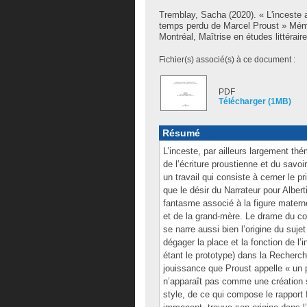
Tremblay, Sacha
(2020). « L'inceste a
temps perdu de Marcel Proust » Mém
Montréal, Maîtrise en études littéraire
Fichier(s) associé(s) à ce document :
PDF
Télécharger (1MB)
Résumé
L’inceste, par ailleurs largement th
de l’écriture proustienne et du savo
un travail qui consiste à cerner le 
que le désir du Narrateur pour Alberti
fantasme associé à la figure mater
et de la grand-mère. Le drame du co
se narre aussi bien l’origine du sujet
dégager la place et la fonction de l
étant le prototype) dans la Recherch
jouissance que Proust appelle « un p
n’apparaît pas comme une création st
style, de ce qui compose le rapport 