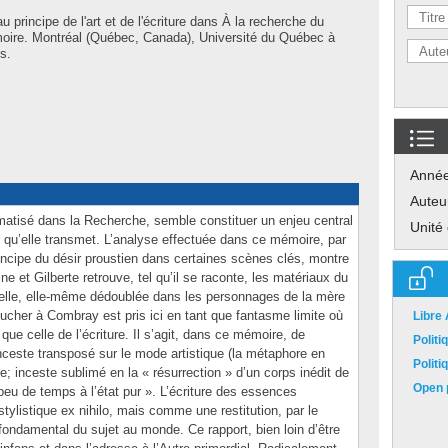
u principe de l'art et de l'écriture dans À la recherche du
oire. Montréal (Québec, Canada), Université du Québec à
s.
Anné
Auteu
ématisé dans la Recherche, semble constituer un enjeu central
Unité
ir qu’elle transmet. L’analyse effectuée dans ce mémoire, par
principe du désir proustien dans certaines scènes clés, montre
ne et Gilberte retrouve, tel qu’il se raconte, les matériaux du
nelle, elle-même dédoublée dans les personnages de la mère
ucher à Combray est pris ici en tant que fantasme limite où
Libre
 que celle de l’écriture. Il s’agit, dans ce mémoire, de
Polit
’inceste transposé sur le mode artistique (la métaphore en
Polit
e; inceste sublimé en la « résurrection » d’un corps inédit de
Open p
eu de temps à l’état pur ». L’écriture des essences
ylistique ex nihilo, mais comme une restitution, par le
fondamental du sujet au monde. Ce rapport, bien loin d’être