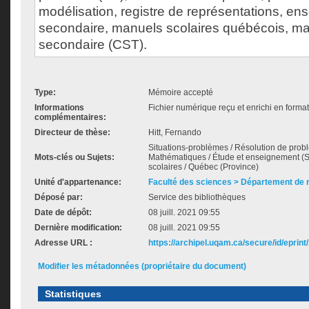
modélisation, registre de représentations, e
secondaire, manuels scolaires québécois, m
secondaire (CST).
Type:
Mémoire accepté
Informations
Fichier numérique reçu et enrichi en format
complémentaires:
Directeur de thèse:
Hitt, Fernando
Situations-problèmes / Résolution de proble
Mots-clés ou Sujets:
Mathématiques / Étude et enseignement (
scolaires / Québec (Province)
Unité d'appartenance:
Faculté des sciences > Département de
Déposé par:
Service des bibliothèques
Date de dépôt:
08 juill. 2021 09:55
Dernière modification:
08 juill. 2021 09:55
Adresse URL :
https://archipel.uqam.ca/secure/id/eprint
Modifier les métadonnées (propriétaire du document)
Statistiques