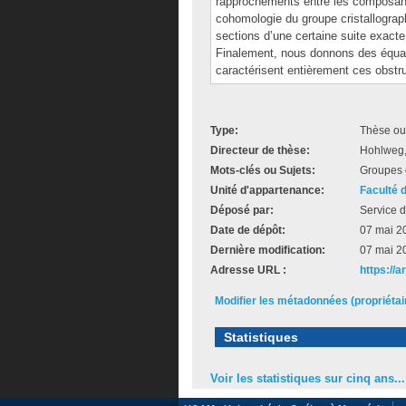
rapprochements entre les composante
cohomologie du groupe cristallograp
sections d’une certaine suite exact
Finalement, nous donnons des équat
caractérisent entièrement ces obstr
Type:
Thèse ou
Directeur de thèse:
Hohlweg,
Mots-clés ou Sujets:
Groupes d
Unité d'appartenance:
Faculté 
Déposé par:
Service d
Date de dépôt:
07 mai 2
Dernière modification:
07 mai 2
Adresse URL :
https://
Modifier les métadonnées (propriéta
Statistiques
Voir les statistiques sur cinq ans...