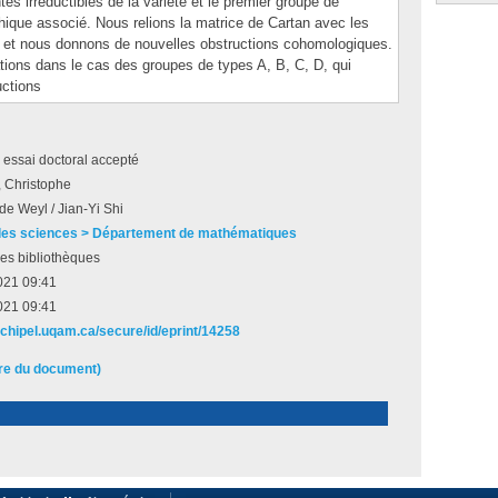
s irréductibles de la variété et le premier groupe de
hique associé. Nous relions la matrice de Cartan avec les
e et nous donnons de nouvelles obstructions cohomologiques.
ions dans le cas des groupes de types A, B, C, D, qui
uctions
 essai doctoral accepté
 Christophe
e Weyl / Jian-Yi Shi
des sciences > Département de mathématiques
es bibliothèques
021 09:41
021 09:41
archipel.uqam.ca/secure/id/eprint/14258
ire du document)