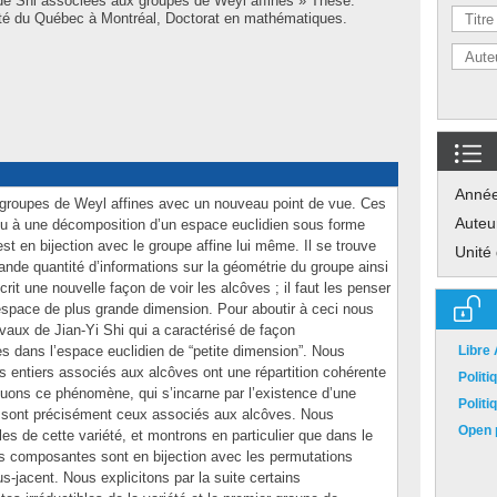
 de Shi associées aux groupes de Weyl affines » Thèse.
té du Québec à Montréal, Doctorat en mathématiques.
Anné
 groupes de Weyl affines avec un nouveau point de vue. Ces
Auteu
eu à une décomposition d’un espace euclidien sous forme
t en bijection avec le groupe affine lui même. Il se trouve
Unité
nde quantité d’informations sur la géométrie du groupe ainsi
rit une nouvelle façon de voir les alcôves ; il faut les penser
space de plus grande dimension. Pour aboutir à ceci nous
vaux de Jian-Yi Shi qui a caractérisé de façon
s dans l’espace euclidien de “petite dimension”. Nous
Libre
ts entiers associés aux alcôves ont une répartition cohérente
Polit
uons ce phénomène, qui s’incarne par l’existence d’une
Polit
ers sont précisément ceux associés aux alcôves. Nous
Open p
es de cette variété, et montrons en particulier que dans le
s composantes sont en bijection avec les permutations
s-jacent. Nous explicitons par la suite certains