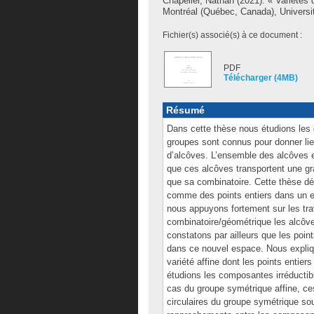
Chapelier, Nathan
(2021). « Variétés
Montréal (Québec, Canada), Universi
Fichier(s) associé(s) à ce document :
PDF
Télécharger (4MB)
Résumé
Dans cette thèse nous étudions les
groupes sont connus pour donner li
d’alcôves. L’ensemble des alcôves es
que ces alcôves transportent une gra
que sa combinatoire. Cette thèse déc
comme des points entiers dans un e
nous appuyons fortement sur les tra
combinatoire/géométrique les alcôve
constatons par ailleurs que les poin
dans ce nouvel espace. Nous expliq
variété affine dont les points enti
étudions les composantes irréductibl
cas du groupe symétrique affine, ce
circulaires du groupe symétrique sou