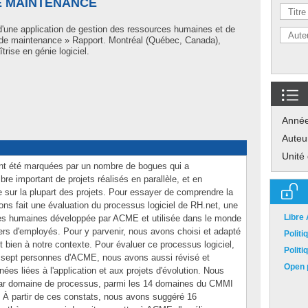
E MAINTENANCE
 d'une application de gestion des ressources humaines et de
 de maintenance » Rapport. Montréal (Québec, Canada),
rise en génie logiciel.
Anné
Auteu
Unité
t été marquées par un nombre de bogues qui a
e important de projets réalisés en parallèle, et en
le sur la plupart des projets. Pour essayer de comprendre la
s fait une évaluation du processus logiciel de RH.net, une
Libre
ces humaines développée par ACME et utilisée dans le monde
iers d'employés. Pour y parvenir, nous avons choisi et adapté
Polit
 bien à notre contexte. Pour évaluer ce processus logiciel,
Polit
 sept personnes d'ACME, nous avons aussi révisé et
Open p
ées liées à l'application et aux projets d'évolution. Nous
par domaine de processus, parmi les 14 domaines du CMMI
t. À partir de ces constats, nous avons suggéré 16