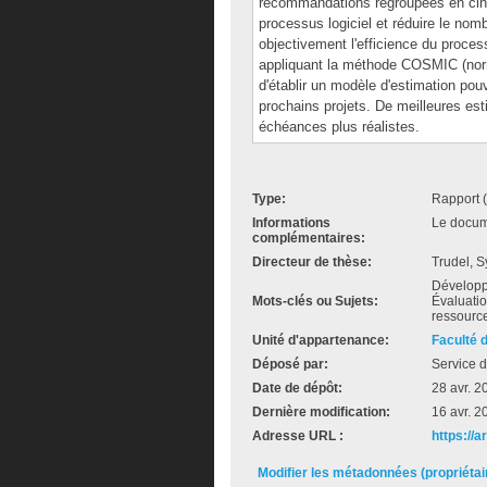
recommandations regroupées en cinq
processus logiciel et réduire le no
objectivement l'efficience du proces
appliquant la méthode COSMIC (norm
d'établir un modèle d'estimation po
prochains projets. De meilleures es
échéances plus réalistes.
Type:
Rapport 
Informations
Le docume
complémentaires:
Directeur de thèse:
Trudel, S
Développ
Mots-clés ou Sujets:
Évaluati
ressourc
Unité d'appartenance:
Faculté 
Déposé par:
Service d
Date de dépôt:
28 avr. 2
Dernière modification:
16 avr. 2
Adresse URL :
https://
Modifier les métadonnées (propriéta