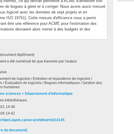
 thèmes, ce qui devrait permettre à ACME d'améliorer son
mbre de bogues à gérer et à corriger. Nous avons aussi mesuré
sus logiciel avec les données de sept projets et en
e ISO 19761). Cette mesure d'efficience nous a permi
uvant être une référence pour ACME pour l'estimation des
timations devraient alors mener à des budgets et des
(document diplômant)
nt a été numérisé tel que transmis par l'auteur.
ylvie
ement de logiciels / Entretien et réparations de logiciels /
on / Évaluation de logiciels / Bogues informatiques / Gestion des
es humaines
des sciences > Département d'informatique
es bibliothèques
021 14:48
026 14:42
archipel.uqam.ca/secure/id/eprint/14145
ire du document)