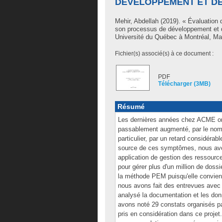
DÉVELOPPEMENT ET D
Mehir, Abdellah
(2019). « Évaluation
son processus de développement et
Université du Québec à Montréal, Maît
Fichier(s) associé(s) à ce document :
PDF
Télécharger (3MB)
Résumé
Les dernières années chez ACME on
passablement augmenté, par le nombr
particulier, par un retard considérab
source de ces symptômes, nous avon
application de gestion des ressour
pour gérer plus d'un million de doss
la méthode PEM puisqu'elle convient
nous avons fait des entrevues avec
analysé la documentation et les donn
avons noté 29 constats organisés 
pris en considération dans ce proje