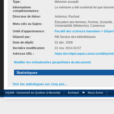
Type:
Mémoire accepté
Informations
Le mémoire a été numérisé tel que transmis
complémentaires:
Directeur de thèse:
Antonius, Rachad
Éducation des femmes, Femme, Scolarité, 
Mots-clés ou Sujets:
Vulnérabilité (Médecine), Cameroun
Unité d'appartenance:
Faculté des sciences humaines > Départ
Déposé par:
RB Service des bibliothèques
Date de dépôt:
01 déc. 2008
Dernière modification:
01 nov. 2014 02:07
Adresse URL :
https://archipel.uqam.ca/secure/id/eprint
Modifier les métadonnées (propriétaire du document)
Statistiques
Voir les statistiques sur cinq ans...
UQAM - Université du Québec à Montréal
Archipel
Nous écrire