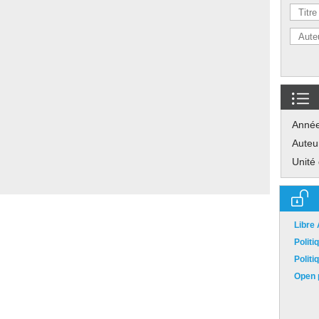
Anné
Auteu
Unité
Libre
Polit
Polit
Open p