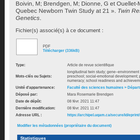
Boivin, M
;
Brendgen, M
;
Dionne, G
et
Ouellet-M
Quebec Newborn Twin Study at 21 ».
Twin Re
Genetics
.
Fichier(s) associé(s) à ce document :
PDF
Télécharger (336kB)
Type:
Article de revue scientifique
longitudinal twin study; gene–environment 
Mots-clés ou Sujets:
preschool; social-emotional development; 
numeracy; school readiness and achievem
Unité d'appartenance:
Faculté des sciences humaines > Dépar
Déposé par:
Mara Rosemarie Brendgen
Date de dépôt:
08 févr. 2021 11:47
Dernière modification:
08 févr. 2021 11:47
Adresse URL :
https://archipel.uqam.ca/secure/id/eprint
Modifier les métadonnées (propriétaire du document)
Statistiques