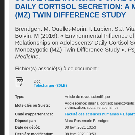
DAILY CORTISOL SECRETION: A
(MZ) TWIN DIFFERENCE STUDY
Brendgen, M
;
Ouellet-Morin, I
;
Lupien, S.J
;
Vit
Boivin, M
(2016). « Environmental Influence of
Relationships on Adolescents’ Daily Cortisol S
Monozygotic (MZ) Twin Difference Study ».
Ps
Medicine
.
Fichier(s) associé(s) à ce document :
Doc
Télécharger (80kB)
Type:
Article de revue scientifique
Adolescence; diurnal cortisol; monozygotic 
Mots-clés ou Sujets:
victimization; social relationships.
Unité d'appartenance:
Faculté des sciences humaines > Dépar
Déposé par:
Mara Rosemarie Brendgen
Date de dépôt:
08 févr. 2021 13:53
Dernière modification:
08 févr. 2021 13:53