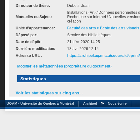
Directeur de thèse:
Dubois, Jean
Installations (Art) / Données personnelles d
Mots-clés ou Sujets:
Recherche sur Internet / Nouvelles versions 
création
Unité d'appartenance:
Faculté des arts > École des arts visuels
Déposé par:
Service des bibliothèques
Date de dépôt:
21 déc. 2020 14:25
Dernière modification:
13 avr. 2026 12:14
Adresse URL :
https://archipel.uqam.ca/secure/id/eprint
Modifier les métadonnées (propriétaire du document)
Statistiques
Voir les statistiques sur cinq ans...
UQAM - Université du Québec à Montréal
Archipel
Nous écrire