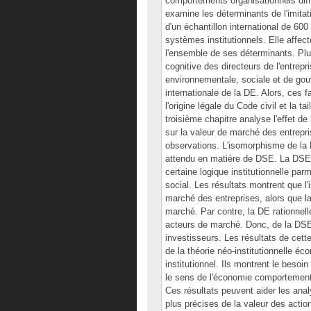
comportements organisationnels diff
examine les déterminants de l'imitati
d'un échantillon international de 600 
systèmes institutionnels. Elle affec
l'ensemble de ses déterminants. Plus
cognitive des directeurs de l'entrepr
environnementale, sociale et de gouv
internationale de la DE. Alors, ces 
l'origine légale du Code civil et la ta
troisième chapitre analyse l'effet d
sur la valeur de marché des entrepris
observations. L'isomorphisme de la
attendu en matière de DSE. La DSE 
certaine logique institutionnelle pa
social. Les résultats montrent que l
marché des entreprises, alors que la
marché. Par contre, la DE rationnell
acteurs de marché. Donc, de la DSE 
investisseurs. Les résultats de cet
de la théorie néo-institutionnelle 
institutionnel. Ils montrent le besoi
le sens de l'économie comportementa
Ces résultats peuvent aider les anal
plus précises de la valeur des actio