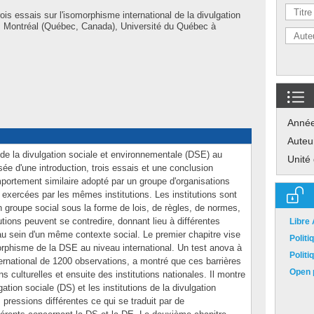
ois essais sur l'isomorphisme international de la divulgation
. Montréal (Québec, Canada), Université du Québec à
Anné
Auteu
de la divulgation sociale et environnementale (DSE) au
Unité
sée d'une introduction, trois essais et une conclusion
portement similaire adopté par un groupe d'organisations
ercées par les mêmes institutions. Les institutions sont
groupe social sous la forme de lois, de règles, de normes,
utions peuvent se contredire, donnant lieu à différentes
Libre
 au sein d'un même contexte social. Le premier chapitre vise
Polit
omorphisme de la DSE au niveau international. Un test anova à
Polit
ternational de 1200 observations, a montré que ces barrières
Open p
ons culturelles et ensuite des institutions nationales. Il montre
gation sociale (DS) et les institutions de la divulgation
pressions différentes ce qui se traduit par de