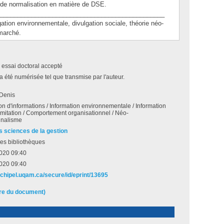
 de normalisation en matière de DSE.
_______________________________________________
n environnementale, divulgation sociale, théorie néo-
 marché.
 essai doctoral accepté
a été numérisée tel que transmise par l'auteur.
 Denis
on d'informations / Information environnementale / Information
 Imitation / Comportement organisationnel / Néo-
onnalisme
s sciences de la gestion
es bibliothèques
2020 09:40
2020 09:40
archipel.uqam.ca/secure/id/eprint/13695
ire du document)