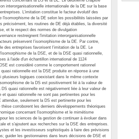
érents concernant la DS et la DE. Le deuxième chapitre
on interorganisationnelle internationale de la DE sur la base
entreprises. L'imitation constitue le facteur évolutif des
te l'isomorphisme de la DE selon les possibilités laissées par
 précisément, les routines de DE déjà établies, la diversité
ise, et le respect des normes de divulgation
ernance restreignent l'imitation interorganisationnelle
facteurs préservent l’isomorphisme de la DE. Par contre,
ille des entreprises favorisent l’imitation de la DE. Le
e l'isomorphisme de la DSE, et de la DSE quasi rationnelle,
es à l'aide d'un échantillon international de 1124
 DSE est considéré comme le comportement rationnel
quasi rationnelle est la DSE produite en réponse à une
rmi plusieurs logiques coexistant dans le même contexte
'isomorphisme de la DS est positivement lié à la valeur de
 DS quasi rationnelle est négativement liée à leur valeur de
e et quasi rationnelle ne sont pas pertinentes pour les
attendue, seulement la DS est pertinente pour les
te thèse corroborent les derniers développements théoriques
économique concernant l'isomorphisme et le mimétisme
n pour les sciences de la gestion de continuer à évoluer dans
le et s'ajoutent aux recherches sur la DSE des entreprises.
ystes et les investisseurs sophistiqués à faire des prévisions
ns; guider les gestionnaires dans leurs décisions de DSE et