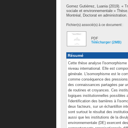
Gomez Gutiérrez, Luania
(2019). « Tr
sociale et environnementale » Thèse
Montréal, Doctorat en administration.
Fichier(s) associé(s) à ce document :
PDF
Télécharger (2MB)
Résumé
Cette thèse analyse l'isomorphisme 
niveau international. Elle est compo
générale. L'isomorphisme est le com
comme conséquence des pressions ex
des connaissances partagées par un 
de routines et croyances. Ces instit
logiques institutionnelles possibles
l'identification des barrières à l'is
deux facteurs, sur un échantillon in
sont surtout le résultat des instituti
aussi que les institutions de la divul
environnementale (DE) exercent des 