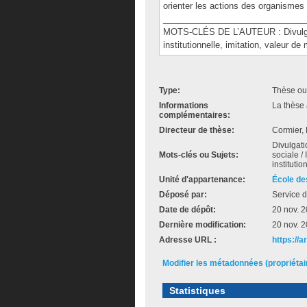
orienter les actions des organismes
______________________________
MOTS-CLÉS DE L’AUTEUR : Divulgatio
institutionnelle, imitation, valeur de
Type:
Thèse ou
Informations
La thèse 
complémentaires:
Directeur de thèse:
Cormier,
Divulgati
Mots-clés ou Sujets:
sociale /
instituti
Unité d'appartenance:
École de
Déposé par:
Service d
Date de dépôt:
20 nov. 
Dernière modification:
20 nov. 
Adresse URL :
https://
Modifier les métadonnées (propriéta
Statistiques