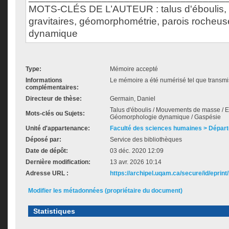
MOTS-CLÉS DE L’AUTEUR : talus d'éboulis,
gravitaires, géomorphométrie, parois rocheu
dynamique
Type:
Mémoire accepté
Informations
Le mémoire a été numérisé tel que transmis
complémentaires:
Directeur de thèse:
Germain, Daniel
Talus d'éboulis / Mouvements de masse / E
Mots-clés ou Sujets:
Géomorphologie dynamique / Gaspésie
Unité d'appartenance:
Faculté des sciences humaines > Dépar
Déposé par:
Service des bibliothèques
Date de dépôt:
03 déc. 2020 12:09
Dernière modification:
13 avr. 2026 10:14
Adresse URL :
https://archipel.uqam.ca/secure/id/eprint
Modifier les métadonnées (propriétaire du document)
Statistiques