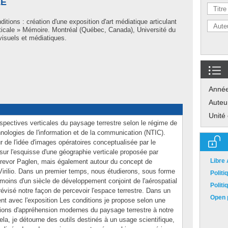
LE
itions : création d'une exposition d'art médiatique articulant
ticale » Mémoire. Montréal (Québec, Canada), Université du
visuels et médiatiques.
Anné
Auteu
Unité
spectives verticales du paysage terrestre selon le régime de
nologies de l'information et de la communication (NTIC).
r de l'idée d'images opératoires conceptualisée par le
sur l'esquisse d'une géographie verticale proposée par
Libre
 Trevor Paglen, mais également autour du concept de
irilio. Dans un premier temps, nous étudierons, sous forme
Polit
 moins d'un siècle de développement conjoint de l'aérospatial
Polit
révisé notre façon de percevoir l'espace terrestre. Dans un
Open p
 avec l'exposition Les conditions je propose selon une
ditions d'appréhension modernes du paysage terrestre à notre
cela, je détourne des outils destinés à un usage scientifique,