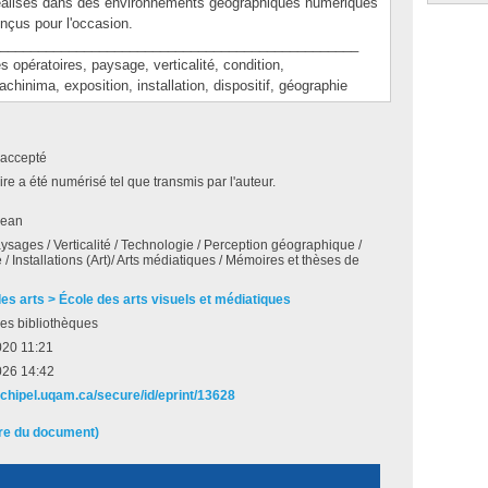
 réalisés dans des environnements géographiques numériques
nçus pour l'occasion.
_______________________________________________
ératoires, paysage, verticalité, condition,
chinima, exposition, installation, dispositif, géographie
accepté
e a été numérisé tel que transmis par l'auteur.
Jean
aysages / Verticalité / Technologie / Perception géographique /
é / Installations (Art)/ Arts médiatiques / Mémoires et thèses de
des arts > École des arts visuels et médiatiques
es bibliothèques
020 11:21
026 14:42
archipel.uqam.ca/secure/id/eprint/13628
ire du document)