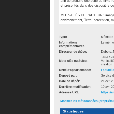
afin de produire une série de films
et présentés dans des dispositifs co
______________________________
MOTS-CLÉS DE L’AUTEUR : images op
environnement, Terre, perception, ma
Type:
Mémoire 
Informations
Le mémoir
complémentaires:
Directeur de thèse:
Dubois, 
Terre / P
Mots-clés ou Sujets:
Verticalit
création
Unité d'appartenance:
Faculté 
Déposé par:
Service d
Date de dépôt:
21 oct. 2
Dernière modification:
10 avr. 2
Adresse URL :
https://
Modifier les métadonnées (propriéta
Statistiques