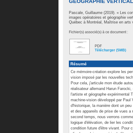
GÉOGRAPHIE VERTICA
Pascale, Guillaume
(2019). « Les cond
images opératoires et géographie ver
Québec à Montréal, Maîtrise en arts 
Fichier(s) associé(s) à ce document :
PDF
Télécharger (5MB)
Résumé
Ce mémoire-création explore les per
vision imposé par les nouvelles tech
Pour cela, j'articule mon étude autou
réalisateur allemand Harun Farocki, 
l'artiste et géographe expérimental
machine-vision développé par Paul V
d'historique, la manière dont un peu
et des appareils de prise de vues a 
second temps, nous verrons comment
logique d'élévation, de lier les con
condition future d'être vivant. Pour 