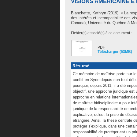
VISIONS AMÉRICAINE E
Blanchette, Kathryn
(2019). « La resp
des intérêts et incompatibilité des 
Canada), Université du Québec à Mont
Fichier(s) associé(s) à ce document :
PDF
Télécharger (53MB)
Résumé
Ce mémoire de maîtrise porte sur le 
conflit en Syrie depuis son tout débu
pourquoi, depuis 2011, il a été impo
objectif, une approche juridique est 
approche en relations internationale
de maîtrise bidisciplinaire a pour in
juridique de la responsabilité de pro
explicative, qu'est la prise de déci
étrangère. Ainsi, la thèse centrale 
protéger s'explique, dans une certai
responsabilité de protéger est un pr