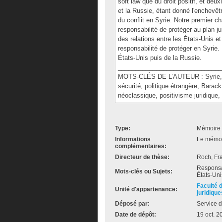
soft law que du droit positif, et deu
et la Russie, étant donné l'enchevêtr
du conflit en Syrie. Notre premier cha
responsabilité de protéger au plan ju
des relations entre les États-Unis et
responsabilité de protéger en Syrie. 
États-Unis puis de la Russie.
______________________________
MOTS-CLÉS DE L’AUTEUR : Syrie, res
sécurité, politique étrangère, Barack
néoclassique, positivisme juridique, 
Type:
Mémoire 
Informations
Le mémoir
complémentaires:
Directeur de thèse:
Roch, Fr
Responsabi
Mots-clés ou Sujets:
États-Uni
Faculté 
Unité d'appartenance:
juridique
Déposé par:
Service d
Date de dépôt:
19 oct. 2