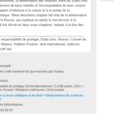
xièmement, la détérioration des relations entre les États-Unis
ement de leurs intérêts et l'incompatibilité de leurs visions
pitre s'intéresse à la nature et à la portée de la
ridique. Notre deuxième chapitre fait état de la détérioration
 la Russie, qui explique en partie le non-recours à la
Il est divisé en deux sous-chapitres, traitant à la fois des
_______________________________________________
ponsabilité de protéger, États-Unis, Russie, Conseil de
 Obama, Vladimir Poutine, droit international, réalisme
soft law.
accepté
e a été numérisé tel que transmis par l'auteur.
ançois
lité de protéger (Droit international) / Conflit syrien, 2011- /
s / Russie / Relations extérieures / Droit souple
de science politique et de droit > Département de sciences
s
es bibliothèques
020 09:55