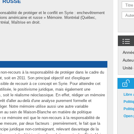
T RUSSE
onsabilité de protéger et le conflit en Syrie : enchevêtrement
visions américaine et russe » Mémoire. Montréal (Québec,
réal, Maîtrise en droit.
Anné
Auteu
Unité
non-recours à la responsabilité de protéger dans le cadre du
t, soit en 2011. Son principal objectif est d'expliquer
ssible de recourir à ce concept en Syrie. Pour atteindre cet
utilisée, le positivisme juridique, mais également une
Libre
s, soit le réalisme néoclassique. En effet, rédiger un mémoire
térêt d'aller au-delà d'une analyse purement formelle et
Polit
téger. Notre mémoire utilise aussi une autre variable
Polit
sion au sein de Maison-Blanche en matière de politique
Open p
de ce mémoire est que le non-recours à la responsabilité de
ne mesure, par deux facteurs : premièrement, le fait que la
incipe juridique non-contraignant, relevant davantage de la