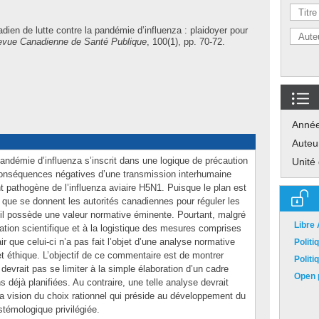
dien de lutte contre la pandémie d’influenza : plaidoyer pour
vue Canadienne de Santé Publique
, 100(1), pp. 70-72.
Anné
Auteu
pandémie d’influenza s’inscrit dans une logique de précaution
Unité
 conséquences négatives d’une transmission interhumaine
t pathogène de l’influenza aviaire H5N1. Puisque le plan est
que se donnent les autorités canadiennes pour réguler les
il possède une valeur normative éminente. Pourtant, malgré
Libre
ration scientifique et à la logistique des mesures comprises
ir que celui-ci n’a pas fait l’objet d’une analyse normative
Polit
et éthique. L’objectif de ce commentaire est de montrer
Polit
devrait pas se limiter à la simple élaboration d’un cadre
Open p
s déjà planifiées. Au contraire, une telle analyse devrait
la vision du choix rationnel qui préside au développement du
stémologique privilégiée.