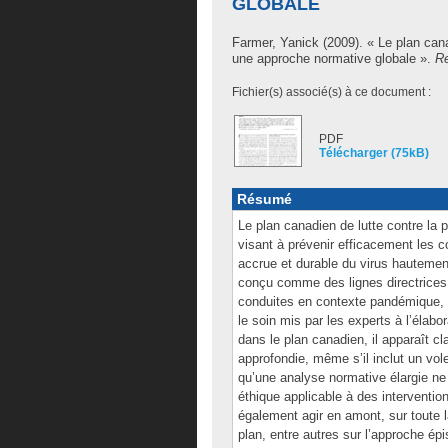
GLOBALE
Farmer, Yanick
(2009). « Le plan cana
une approche normative globale ».
Re
Fichier(s) associé(s) à ce document :
PDF
Télécharger (75kB)
Résumé
Le plan canadien de lutte contre la 
visant à prévenir efficacement les
accrue et durable du virus hautemen
conçu comme des lignes directrices 
conduites en contexte pandémique, 
le soin mis par les experts à l’élabo
dans le plan canadien, il apparaît cla
approfondie, même s’il inclut un vol
qu’une analyse normative élargie ne 
éthique applicable à des intervention
également agir en amont, sur toute 
plan, entre autres sur l’approche épi