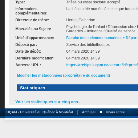
Type:
Thèse ou essai doctoral accepté
Informations
La thèse a été numérisée telle que transmis
complémentaires:
Directeur de thèse:
Herba, Catherine
Psychologie de l'enfant / Dépression chez l
Mots-clés ou Sujets:
Garderies -- Influence / Qualité de service
Unité d'appartenance:
Faculté des sciences humaines > Dépar
Déposé par:
Service des bibliothèques
Date de dépôt:
04 mars 2020 14:39
Dernière modification:
04 mars 2020 14:39
Adresse URL :
https://archipel.uqam.ca/secure/id/eprint
Modifier les métadonnées (propriétaire du document)
Statistiques
Voir les statistiques sur cinq ans...
UQAM - Université du Québec à Montréal
Archipel
Nous écrire