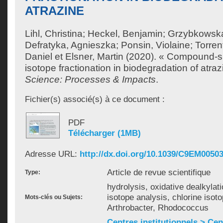
ATRAZINE
Lihl, Christina
;
Heckel, Benjamin
;
Grzybkowsk
Defratyka, Agnieszka
;
Ponsin, Violaine
;
Torren
Daniel
et
Elsner, Martin
(2020). « Compound-spe
isotope fractionation in biodegradation of atra
Science: Processes & Impacts
.
Fichier(s) associé(s) à ce document :
PDF
Télécharger (1MB)
Adresse URL:
http://dx.doi.org/10.1039/C9EM0050
Article de revue scientifique
Type:
hydrolysis, oxidative dealkyla
isotope analysis, chlorine isoto
Mots-clés ou Sujets:
Arthrobacter, Rhodococcus
Centres institutionnels > Ce