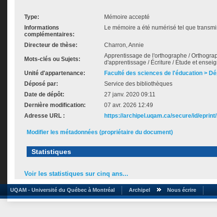
Type:
Mémoire accepté
Informations
Le mémoire a été numérisé tel que transmis
complémentaires:
Directeur de thèse:
Charron, Annie
Apprentissage de l'orthographe / Orthogra
Mots-clés ou Sujets:
d'apprentissage / Écriture / Étude et ensei
Unité d'appartenance:
Faculté des sciences de l'éducation > D
Déposé par:
Service des bibliothèques
Date de dépôt:
27 janv. 2020 09:11
Dernière modification:
07 avr. 2026 12:49
Adresse URL :
https://archipel.uqam.ca/secure/id/eprint
Modifier les métadonnées (propriétaire du document)
Statistiques
Voir les statistiques sur cinq ans...
UQAM - Université du Québec à Montréal
Archipel
Nous écrire