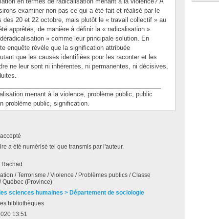
ulation en termes de radicalisation menant à la violence? À
rons examiner non pas ce qui a été fait et réalisé par le
s 20 et 22 octobre, mais plutôt le « travail collectif » au
 apprêtés, de manière à définir la « radicalisation »
déradicalisation » comme leur principale solution. En
tte enquête révèle que la signification attribuée
tant que les causes identifiées pour les raconter et les
re ne leur sont ni inhérentes, ni permanentes, ni décisives,
uites.
_______________________________________________
ation menant à la violence, problème public, public
un problème public, signification.
accepté
e a été numérisé tel que transmis par l'auteur.
, Rachad
ation / Terrorisme / Violence / Problèmes publics / Classe
 / Québec (Province)
des sciences humaines > Département de sociologie
es bibliothèques
2020 13:51