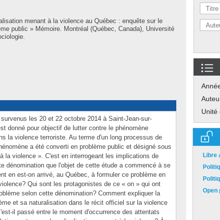
alisation menant à la violence au Québec : enquête sur le
lème public » Mémoire. Montréal (Québec, Canada), Université
ciologie.
Anné
Auteu
Unité
 survenus les 20 et 22 octobre 2014 à Saint-Jean-sur-
st donné pour objectif de lutter contre le phénomène
s la violence terroriste. Au terme d'un long processus de
 phénomène a été converti en problème public et désigné sous
Libre
à la violence ». C'est en interrogeant les implications de
 cette dénomination que l'objet de cette étude a commencé à se
Polit
nt en est-on arrivé, au Québec, à formuler ce problème en
Polit
violence? Qui sont les protagonistes de ce « on » qui ont
Open p
 problème selon cette dénomination? Comment expliquer la
e et sa naturalisation dans le récit officiel sur la violence
'est-il passé entre le moment d'occurrence des attentats