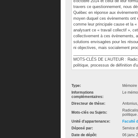
d'octobre 2014 et celui de leur form
travers ce questionnement, nous dési
Québec en réponse aux évènements de
moyen duquel ces évènements ont été
comme leur principale cause et la « 
analysant ce « travail collectif », ce
collectivement à ces évènements, au
solutions envisagées pour les résoud
ni objectives, mais socialement prod
______________________________
MOTS-CLÉS DE L’AUTEUR : Radicalis
politique, processus de définition d'
Type:
Mémoire 
Informations
Le mémoir
complémentaires:
Directeur de thèse:
Antonius
Radicalis
Mots-clés ou Sujets:
politique
Unité d'appartenance:
Faculté 
Déposé par:
Service d
Date de dépôt:
06 janv. 