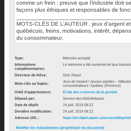
comme un frein : preuve que l'industrie doit s
façons plus éthiques et responsables de fonc
___________________________________
MOTS-CLÉS DE L’AUTEUR : jeux d'argent et 
québécois, freins, motivations, intérêt, dépe
du consommateur.
Type:
Mémoire accepté
Informations
Le mémoire a été numérisé tel que transmis
complémentaires:
Directeur de thèse:
Graf, Raoul
Jeux de hasard / Jeunes adultes -- Attitud
Mots-clés ou Sujets:
consommateurs / Québec (Province)
Unité d'appartenance:
École des sciences de la gestion
Déposé par:
Service des bibliothèques
Date de dépôt:
24 juill. 2019 08:22
Dernière modification:
24 juill. 2019 08:22
Adresse URL :
https://archipel.uqam.ca/secure/id/eprint
Modifier les métadonnées (propriétaire du document)