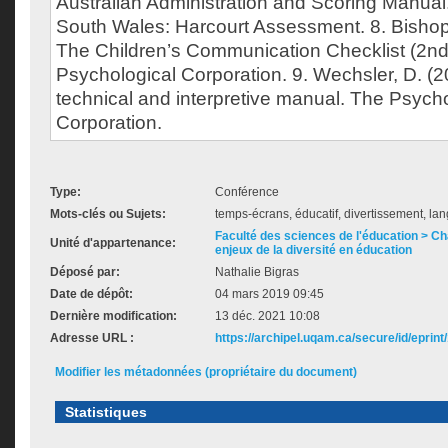
Australian Administration and Scoring Manual.
South Wales: Harcourt Assessment. 8. Bishop
The Children’s Communication Checklist (2nd 
Psychological Corporation. 9. Wechsler, D. (2
technical and interpretive manual. The Psych
Corporation.
Type:
Conférence
Mots-clés ou Sujets:
temps-écrans, éducatif, divertissement, l
Faculté des sciences de l'éducation > Ch
Unité d'appartenance:
enjeux de la diversité en éducation
Déposé par:
Nathalie Bigras
Date de dépôt:
04 mars 2019 09:45
Dernière modification:
13 déc. 2021 10:08
Adresse URL :
https://archipel.uqam.ca/secure/id/eprint
Modifier les métadonnées (propriétaire du document)
Statistiques