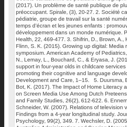
(2017). Un problème de santé publique de plu
préoccupant. Spirale, (3), 20-27. 2. Société
pédiatrie, groupe de travail sur la santé numé
temps d’écran et les jeunes enfants : promouvo
développement dans un monde numérique. Pa
Health, 22, 469-477. 3. Shifrin, D., Brown, A., H
Flinn, S. K. (2015). Growing up digital: Media
symposium. American Academy of Pediatrics, 
N., Lemay, L., Bouchard, C., & Eryasa, J. (201
support in four-year olds in childcare services 
promoting their cognitive and language devel
Development and Care, 1–15. 5. Duursma, E.,
Bot, K. (2017). The Impact of Home Literacy 
on Screen Media Use Among Dutch Preteens. 
and Family Studies, 26(2), 612-622. 6. Ennem
Schneider, W. (2007). Relations of television 
Findings from a 4-year longitudinal study. Jou
Psychology, 99(2), 349. 7. Wechsler, D. (200