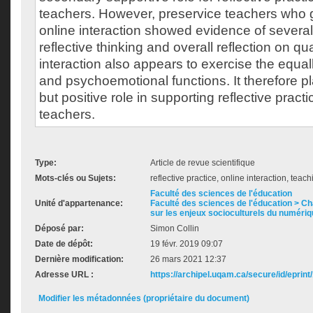
teachers. However, preservice teachers who g
online interaction showed evidence of several
reflective thinking and overall reflection on qua
interaction also appears to exercise the equall
and psychoemotional functions. It therefore 
but positive role in supporting reflective pract
teachers.
Type:
Article de revue scientifique
Mots-clés ou Sujets:
reflective practice, online interaction, teac
Faculté des sciences de l'éducation
Unité d'appartenance:
Faculté des sciences de l'éducation > C
sur les enjeux socioculturels du numéri
Déposé par:
Simon Collin
Date de dépôt:
19 févr. 2019 09:07
Dernière modification:
26 mars 2021 12:37
Adresse URL :
https://archipel.uqam.ca/secure/id/eprint
Modifier les métadonnées (propriétaire du document)