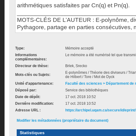
arithmétiques satisfaites par Cn(q) et Pn(q).
___________________________________
MOTS-CLÉS DE L’AUTEUR : E-polynôme, divis
Pythagore, partage en parties consécutives, 
Type:
Mémoire accepté
Informations
Le mémoire a été numérisé tel que transmis
complémentaires:
Directeur de thèse:
Brlek, Srecko
E-polynômes / Théorie des diviseurs / Tri
Mots-clés ou Sujets:
de Hilbert / Tore / Mot de Dyck
Unité d'appartenance:
Faculté des sciences > Département de
Déposé par:
Service des bibliothèques
Date de dépôt:
17 oct. 2018 10:52
Dernière modification:
17 oct. 2018 10:52
Adresse URL :
https://archipel.uqam.ca/secure/id/eprint
Modifier les métadonnées (propriétaire du document)
Statistiques