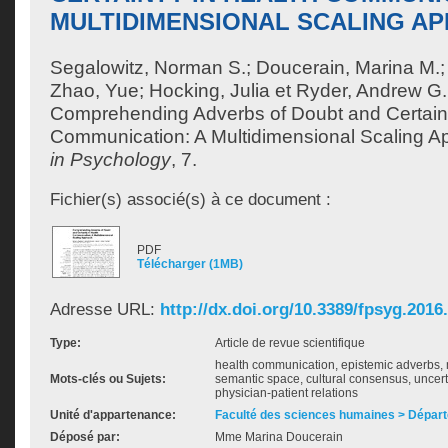
MULTIDIMENSIONAL SCALING A
Segalowitz, Norman S.
;
Doucerain, Marina M.
Zhao, Yue
;
Hocking, Julia
et
Ryder, Andrew G.
Comprehending Adverbs of Doubt and Certaint
Communication: A Multidimensional Scaling A
in Psychology
, 7.
Fichier(s) associé(s) à ce document :
PDF
Télécharger (1MB)
Adresse URL:
http://dx.doi.org/10.3389/fpsyg.2016
Type:
Article de revue scientifique
health communication, epistemic adverbs, 
Mots-clés ou Sujets:
semantic space, cultural consensus, uncert
physician-patient relations
Unité d'appartenance:
Faculté des sciences humaines > Dépar
Déposé par:
Mme Marina Doucerain