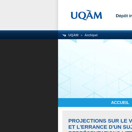
UQAM
Archipel
ACCUEIL
PROJECTIONS SUR LE V
ET L'ERRANCE D'UN SU