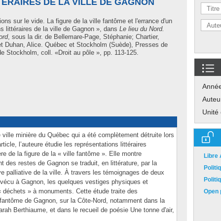
ÉRAIRES DE LA VILLE DE GAGNON
ons sur le vide. La figure de la ville fantôme et l'errance d'un
s littéraires de la ville de Gagnon », dans
Le lieu du Nord.
ord
, sous la dir. de
Bellemare-Page, Stéphanie
;
Chartier,
et
Duhan, Alice
. Québec et Stockholm (Suède), Presses de
de Stockholm, coll. «Droit au pôle », pp. 113-125.
Anné
Auteu
Unité
 ville minière du Québec qui a été complètement détruite lors
icle, l’auteure étudie les représentations littéraires
e de la figure de la « ville fantôme ». Elle montre
Libre
es restes de Gagnon se traduit, en littérature, par la
Polit
e palliative de la ville. À travers les témoignages de deux
Polit
vécu à Gagnon, les quelques vestiges physiques et
« déchets » à monuments. Cette étude traite des
Open p
lle fantôme de Gagnon, sur la Côte-Nord, notamment dans la
arah Berthiaume, et dans le recueil de poésie Une tonne d'air,