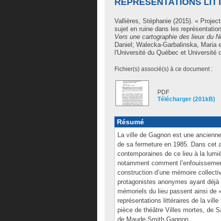
REPRÉSENTATIONS LITT
Vallières, Stéphanie
(2015). « Projecti
sujet en ruine dans les représentation
Vers une cartographie des lieux du N
Daniel
;
Walecka-Garbalinska, Maria
l'Université du Québec et Université 
Fichier(s) associé(s) à ce document :
PDF
Télécharger (201kB)
Résumé
La ville de Gagnon est une ancienne
de sa fermeture en 1985. Dans cet art
contemporaines de ce lieu à la lumièr
notamment comment l’enfouissement d
construction d’une mémoire collectiv
protagonistes anonymes ayant déjà 
mémoriels du lieu passent ainsi de 
représentations littéraires de la vi
pièce de théâtre Villes mortes, de S
de Maude Smith Gagnon.