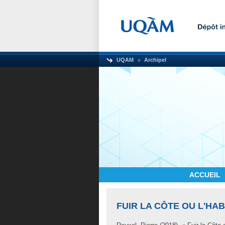
UQAM
Archipel
ACCUEIL
FUIR LA CÔTE OU L'HAB