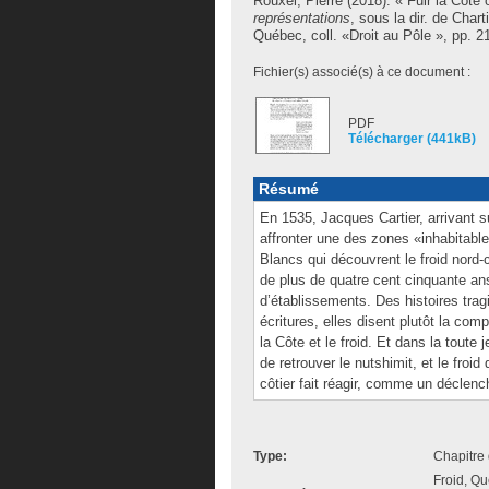
Rouxel, Pierre
(2018). « Fuir la Côte 
représentations
, sous la dir. de
Charti
Québec, coll. «Droit au Pôle », pp. 2
Fichier(s) associé(s) à ce document :
PDF
Télécharger (441kB)
Résumé
En 1535, Jacques Cartier, arrivant s
affronter une des zones «inhabitable
Blancs qui découvrent le froid nord-cô
de plus de quatre cent cinquante ans,
d’établissements. Des histoires tra
écritures, elles disent plutôt la co
la Côte et le froid. Et dans la toute 
de retrouver le nutshimit, et le froid
côtier fait réagir, comme un déclenc
Type:
Chapitre 
Froid, Qu