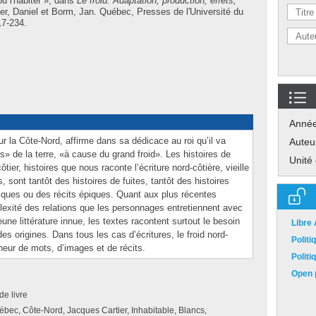
ou l'habiter », dans
Le froid. Adaptation, production, effets,
er, Daniel
et
Borm, Jan
. Québec, Presses de l'Université du
17-234.
Anné
ur la Côte-Nord, affirme dans sa dédicace au roi qu’il va
Auteu
s» de la terre, «à cause du grand froid». Les histoires de
Unité
tier, histoires que nous raconte l’écriture nord-côtière, vieille
 sont tantôt des histoires de fuites, tantôt des histoires
giques ou des récits épiques. Quant aux plus récentes
mplexité des relations que les personnages entretiennent avec
jeune littérature innue, les textes racontent surtout le besoin
Libre
 des origines. Dans tous les cas d’écritures, le froid nord-
Polit
heur de mots, d’images et de récits.
Polit
Open p
de livre
ébec, Côte-Nord, Jacques Cartier, Inhabitable, Blancs,