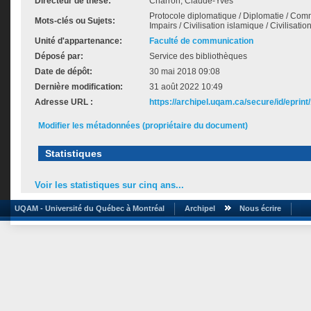
Directeur de thèse:
Charron, Claude-Yves
Protocole diplomatique / Diplomatie / Commu
Mots-clés ou Sujets:
Impairs / Civilisation islamique / Civilisati
Unité d'appartenance:
Faculté de communication
Déposé par:
Service des bibliothèques
Date de dépôt:
30 mai 2018 09:08
Dernière modification:
31 août 2022 10:49
Adresse URL :
https://archipel.uqam.ca/secure/id/eprint
Modifier les métadonnées (propriétaire du document)
Statistiques
Voir les statistiques sur cinq ans...
UQAM - Université du Québec à Montréal
Archipel
Nous écrire