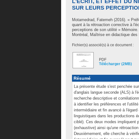
L'ÉCRIT, ET EFFET DU
SUR LEURS PERCEPTION
Motamedrad, Fatemeh
(2016). « Préf
quant à la rétroaction corrective à l'
perceptions de son utilité » Mémoire
Montréal, Maîtrise en didactique des
Fichier(s) associé(s) à ce document :
PDF
Télécharger (2MB)
Résumé
La présente étude s'est penchée sur
d'anglais langue seconde (ALS) à l'ég
recherche descriptive et corrélationn
à identifier les préférences et l'uti
intermédiaire et fin avancé à l'égard
linguistiques dans les productions é
ciblé). Ces deux modes impliquent po
(exhaustive) ainsi qu'une rétroaction
Deuxièmement, elle cherche à vérifi