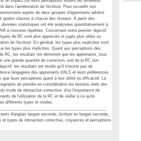
oir un impact sur leurs perceptions envers les différents
té dans l'amélioration de l'écriture. Pour recueillir nos
uestionnaire auprès de deux groupes d'apprenants adultes
it quatre classes à chacun des niveaux. À partir des
s données statistiques ont été analysées quantitativement à
OVA à mesures répétées. Concernant notre premier objectif,
s types de RC sont plus appréciés et jugés plus utiles ou
ation de l'écriture. En général, les types plus explicites sont
que les types plus implicites. Quant aux perceptions des
e RC, les résultats ont démontré que les apprenants, tous
r une grande quantité de correction, soit de la RC non
ectif, les résultats ont révélé qu'il n'existe pas de
étence langagière des apprenants d'ALS et leurs préférences
 que leurs perceptions quant à leur utilité ou efficacité. La
ignants de prendre en considération les besoins réels des
du mode de rétroaction corrective, d'où l'importance de
nts de l'utilisation de la RC et de veiller à ce qu'ils
es différents types et modes.
________________________________________________
s d'anglais langue seconde, écriture en langue seconde,
es et types de rétroaction corrective, croyances et perceptions