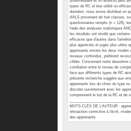
(intermédiaire et fin avancé) peut av
types de RC et leur utilité ou efficaci
données, nous avons distribué un q
d'ALS provenant de huit classes, so
questionnaires remplis (n = 128), le
l'aide des analyses statistiques AN
les résultats ont révélé que certain
efficaces que d'autres dans l'amélior
plus appréciés et jugés plus utiles 
apprenants envers les deux modes d
niveaux confondus, préfèrent recevoi
ciblée. Concernant notre deuxième obj
corrélation entre le niveau de comp
face aux différents types de RC ainsi
présente recherche suggère aux ense
apprenants lors du choix du type ou 
discuter ouvertement avec les apprena
comprennent le but de la RC et de s
______________________________
MOTS-CLÉS DE L’AUTEUR : apprenant
rétroaction corrective à l'écrit, mod
des apprenants.