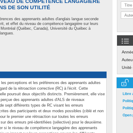
 NIVEAU DE COMPÉTENCE LANGAGIÈRE
S DE SON UTILITÉ
érences des apprenants adultes d'anglais langue seconde
écrit, et effet du niveau de compétence langagière sur leurs
. Montréal (Québec, Canada), Université du Québec à
 langues.
Anné
Auteu
Unité
 les perceptions et les préférences des apprenants adultes
ard de la rétroaction corrective (RC) à l'écrit. Cette
elle poursuit deux objectifs distincts. Premièrement, elle vise
Libre
lité perçue des apprenants adultes d'ALS de niveaux
Polit
 de sept différents types de RC visant les erreurs
Polit
crites des participants et deux modes possibles (ciblé et non
Open p
ur le premier une rétroaction sur toutes les erreurs
 sur des erreurs pré-identifiées (sélective) pour le deuxième.
er si le niveau de compétence langagière des apprenants