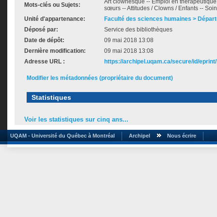
Art clownesque -- Emploi en thérapeutique 
Mots-clés ou Sujets:
sœurs -- Attitudes / Clowns / Enfants -- Soin
Unité d'appartenance:
Faculté des sciences humaines > Dépar
Déposé par:
Service des bibliothèques
Date de dépôt:
09 mai 2018 13:08
Dernière modification:
09 mai 2018 13:08
Adresse URL :
https://archipel.uqam.ca/secure/id/eprint
Modifier les métadonnées (propriétaire du document)
Statistiques
Voir les statistiques sur cinq ans...
UQAM - Université du Québec à Montréal
Archipel
Nous écrire