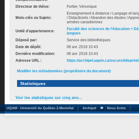
Directeur de thèse:
Fortier, Véronique
Enseignement à distance / Langage et lan
Mots-clés ou Sujets:
/ Didacticiels / Abandon des études / Appre
armées canadiennes
Faculté des sciences de l'éducation > D
Unité d'appartenance:
langues
Déposé par:
Service des bibliothèques
Date de dépôt:
06 avr. 2018 10:43
Dernière modification:
06 avr. 2018 10:43
Adresse URL :
https://archipel.uqam.ca/secure/id/eprint
Modifier les métadonnées (propriétaire du document)
Statistiques
Voir les statistiques sur cinq ans...
UQAM - Université du Québec à Montréal
Archipel
Nous écrire