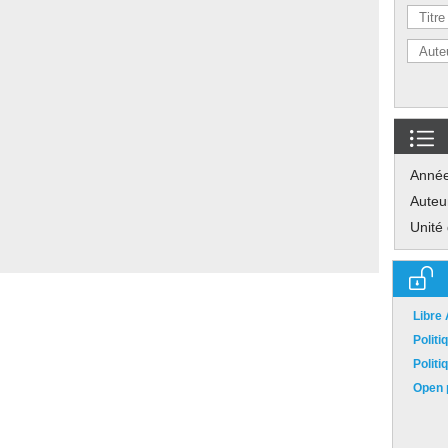
Anné
Auteu
Unité
Libre
Polit
Polit
Open p