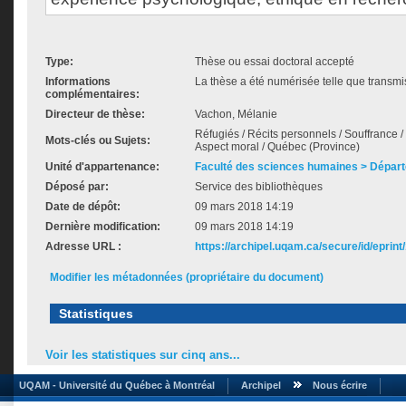
Type:
Thèse ou essai doctoral accepté
Informations
La thèse a été numérisée telle que transmis
complémentaires:
Directeur de thèse:
Vachon, Mélanie
Réfugiés / Récits personnels / Souffrance /
Mots-clés ou Sujets:
Aspect moral / Québec (Province)
Unité d'appartenance:
Faculté des sciences humaines > Dépar
Déposé par:
Service des bibliothèques
Date de dépôt:
09 mars 2018 14:19
Dernière modification:
09 mars 2018 14:19
Adresse URL :
https://archipel.uqam.ca/secure/id/eprint
Modifier les métadonnées (propriétaire du document)
Statistiques
Voir les statistiques sur cinq ans...
UQAM - Université du Québec à Montréal
Archipel
Nous écrire