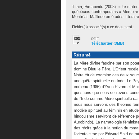
Timiri, Himabindu
(2008). « Le materne
québécois contemporains » Mémoire.
Montréal, Maîtrise en études littéraire
Fichier(s) associé(s) à ce document :
PDF
Télécharger (3MB)
Résumé
La Mère divine fascine par son pote
domine Dieu le Père. L'Orient recèle
Notre étude examine ces deux sourc
une quête spirituelle en Inde: Le Pa
corbeau (1986) d'Yvon Rivard et Mad
questions que nous soulevons concern
de l'Inde comme Mère spirituelle dans
nous nous servons des théories fémin
modèle spirituel au féminin en étude
hindouisme serviront de référence p
Aurobindo). La narratologie féminist
des récits grâce à la notion du roma
l'orientalisme par Edward Said de m