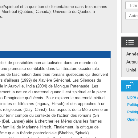
l/spirituel et la question de l'orientalisme dans trois romans
 Montréal (Québec, Canada), Université du Québec à
s.
Anné
Auteu
ntiel de possibilités non actualisées dans un monde où
 une promesse semblable dans la littérature occidentale.
Unité
es de fascination dans trois romans québécois qui décrivent
ys d'ailleurs (1999) de Xavière Sénéchal, Les Silences du
e in Auroville, India (2004) de Monique Patenaude. Les
ent la nature du maternel quand il est spirituel et la place
Libre
 l'imaginaire québécois. Pour explorer le maternel/spirituel,
istes et littéraires (lrigaray, Hirsch) et des approches à un
Polit
s religieuses (Daly, Christ). Les aspects de la Mère divine en
Polit
our tenir compte du contexte de l'action des romans (Sri
Open p
e (Bal, Lanser) aide à chercher les Mères dans les formes
n familial de Marianne Hirsch. Finalement, la critique de
ême que la théorie postcoloniale (Bhabha, Spivak)