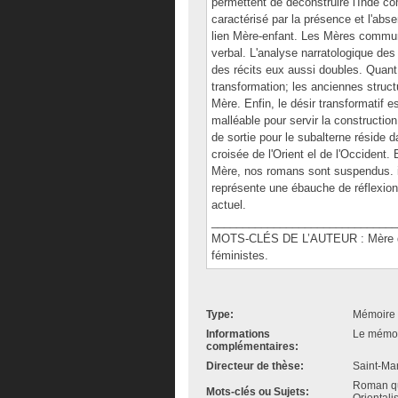
permettent de déconstruire l'Inde com
caractérisé par la présence et l'abs
lien Mère-enfant. Les Mères communi
verbal. L'analyse narratologique de
des récits eux aussi doubles. Quant
transformation; les anciennes struct
Mère. Enfin, le désir transformatif es
malléable pour servir la constructio
de sortie pour le subalterne réside 
croisée de l'Orient el de l'Occident. 
Mère, nos romans sont suspendus. in
représente une ébauche de réflexion
actuel.
______________________________
MOTS-CLÉS DE L’AUTEUR : Mère divi
féministes.
Type:
Mémoire 
Informations
Le mémoir
complémentaires:
Directeur de thèse:
Saint-Mar
Roman qué
Mots-clés ou Sujets: