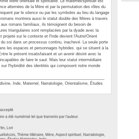
me Mère orientale et spirituelle. Le maternel/spirituel est
ence alternées de la Mère et par la permutation des rôles du
quent par le silence ou par les symboles au lieu du langage
s romans montrera aussi le statut double des Mères à travers
 aux romans familiaux, ils témoignent du besoin de
ures triangulaires sont remplacées par la dyade avec la
t projeté sur le contexte et l'Inde devient l'Autre/Orient
n du soi dans un processus continu, inachevé. La seule porte
dans les espaces et personnages hybrides. qui se situent à la
Entre le présent insatisfaisant et un avenir désiré avec la
capables de faire le saut. Mais leur statut intermédiaire
 sur l'hybridité des identités qui composent notre monde
________________________________________________
ne, Inde, Maternel, Narratologie, Orientalisme, Études
accepté
e a été numérisé tel que transmis par l'auteur.
tin, Lori
bécois, Thème littéraire, Mère, Aspect spirituel, Narratologie,