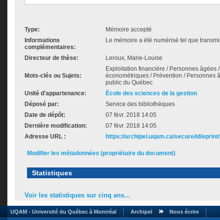
Type:
Mémoire accepté
Informations
Le mémoire a été numérisé tel que transmis
complémentaires:
Directeur de thèse:
Leroux, Marie-Louise
Exploitation financière / Personnes âgées 
Mots-clés ou Sujets:
économétriques / Prévention / Personnes 
public du Québec
Unité d'appartenance:
École des sciences de la gestion
Déposé par:
Service des bibliothèques
Date de dépôt:
07 févr. 2018 14:05
Dernière modification:
07 févr. 2018 14:05
Adresse URL :
https://archipel.uqam.ca/secure/id/eprint
Modifier les métadonnées (propriétaire du document)
Statistiques
Voir les statistiques sur cinq ans...
UQAM - Université du Québec à Montréal
Archipel
Nous écrire