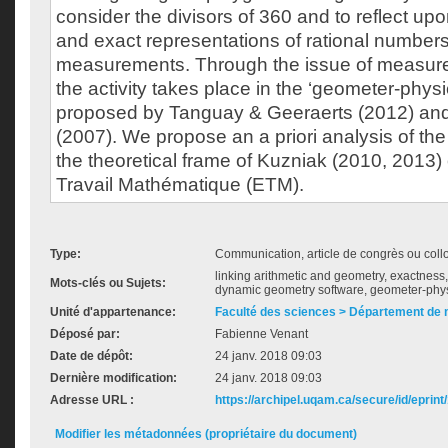
consider the divisors of 360 and to reflect u
and exact representations of rational numbers
measurements. Through the issue of measure
the activity takes place in the ‘geometer-physi
proposed by Tanguay & Geeraerts (2012) and 
(2007). We propose an a priori analysis of the a
the theoretical frame of Kuzniak (2010, 2013
Travail Mathématique (ETM).
Type:
Communication, article de congrès ou col
linking arithmetic and geometry, exactnes
Mots-clés ou Sujets:
dynamic geometry software, geometer-phys
Unité d'appartenance:
Faculté des sciences > Département de
Déposé par:
Fabienne Venant
Date de dépôt:
24 janv. 2018 09:03
Dernière modification:
24 janv. 2018 09:03
Adresse URL :
https://archipel.uqam.ca/secure/id/eprint
Modifier les métadonnées (propriétaire du document)