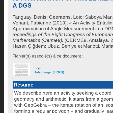
A DGS
Tanguay, Denis
;
Geeraerts, Loïc
;
Saboya Mandi
Venant, Fabienne
(2013). « An Activity Entail
Approximation of Angle Measurement in a DG
roceedings of the Eight Congress of Europea
Mathematics (Cerme8).
(CERME8, Antalaya, 201
Haser, Çiğdem
;
Ubuz, Behiye
et
Mariotti, Mar
Fichier(s) associé(s) à ce document :
PDF
Télécharger (853kB)
Résumé
We describe here an activity seeking a coord
geometry and arithmetic. It starts from a geom
with GeoGebra – the iterate rotation of an isos
forming a regular polygon – and gradually lea