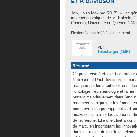
ET P. DAVIDSON
Joly, Louis-Maxime
(2017). « Les gé
macroéconomiques de M. Kalecki, J.
Canada), Université du Québec à Mon
Fichier(s) associé(s) à ce document :
PDF
Télécharger (1MB)
Résumé
Ce projet vise à étudier trois précu
Robinson et Paul Davidson, et leur 
marquée par leurs critiques des id
l'ontologie, l'épistémologie et la m
restant majoritairement dans l'encla
macroéconomiques et les fondements 
post-keynésien par rapport à la dis
analyse l'histoire et les avancées t
de recherche. Elle cherchait à contin
de Marx, en incorporant les innova
dans les règles du jeu de la science