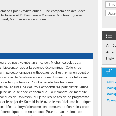
nérations post-keynésiennes : une comparaison des idées
 Robinson et P. Davidson » Mémoire. Montréal (Québec,
tréal, Maîtrise en économique.
Anné
Auteu
Unité
rseurs du post-keynésianisme, soit Michal Kalecki, Joan
ambivalence face à la science économique. Celle-ci est
ées macroéconomiques orthodoxes où il est remis en question
éthodologie de l'analyse économique dominante, toutefois en
Libre
ve de leur profession. Sont ainsi étudiés les idées
de l'analyse de ces trois économistes pour définir l'éthos
Polit
cipline de la science économique. Tout d'abord, ce mémoire
Polit
héoriques de Robinson, qui jetait les bases de ce programme
Open p
uer le projet de Kalecki initié avec le matérialisme historique
tions liées au keynésianisme, en demeurant néanmoins prise
 économique et de sa critique. Pour sa part, Kalecki se