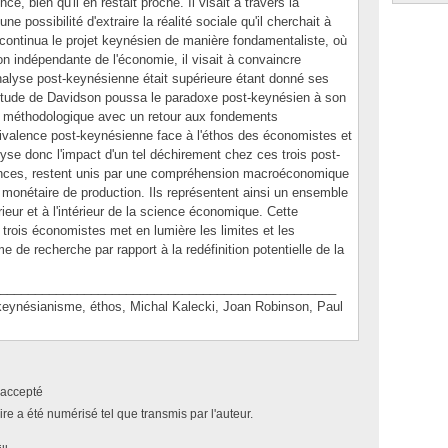
ce, bien qu'il en restait proche. Il visait à travers la
e possibilité d'extraire la réalité sociale qu'il cherchait à
continua le projet keynésien de manière fondamentaliste, où
on indépendante de l'économie, il visait à convaincre
alyse post-keynésienne était supérieure étant donné ses
titude de Davidson poussa le paradoxe post-keynésien à son
e méthodologique avec un retour aux fondements
mbivalence post-keynésienne face à l'éthos des économistes et
yse donc l'impact d'un tel déchirement chez ces trois post-
rences, restent unis par une compréhension macroéconomique
monétaire de production. Ils représentent ainsi un ensemble
érieur et à l'intérieur de la science économique. Cette
 trois économistes met en lumière les limites et les
e de recherche par rapport à la redéfinition potentielle de la
________________________________________________
nésianisme, éthos, Michal Kalecki, Joan Robinson, Paul
accepté
e a été numérisé tel que transmis par l'auteur.