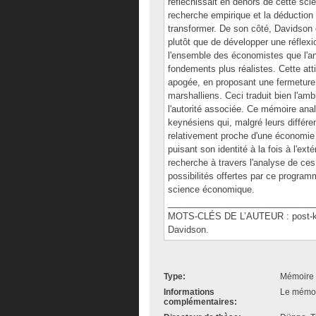
réfléchissait en dehors de cette scien
recherche empirique et la déduction un
transformer. De son côté, Davidson 
plutôt que de développer une réflexi
l'ensemble des économistes que l'an
fondements plus réalistes. Cette at
apogée, en proposant une fermetur
marshalliens. Ceci traduit bien l'a
l'autorité associée. Ce mémoire anal
keynésiens qui, malgré leurs diffé
relativement proche d'une économie 
puisant son identité à la fois à l'ext
recherche à travers l'analyse de ces
possibilités offertes par ce programm
science économique.
______________________________
MOTS-CLÉS DE L’AUTEUR : post-key
Davidson.
Type:
Mémoire 
Informations
Le mémoir
complémentaires: