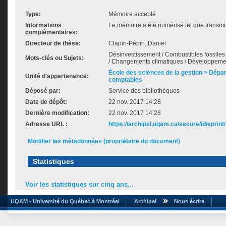
Type:
Mémoire accepté
Informations
Le mémoire a été numérisé tel que transmis
complémentaires:
Directeur de thèse:
Clapin-Pépin, Daniel
Désinvestissement / Combustibles fossiles 
Mots-clés ou Sujets:
/ Changements climatiques / Développem
École des sciences de la gestion > Dép
Unité d'appartenance:
comptables
Déposé par:
Service des bibliothèques
Date de dépôt:
22 nov. 2017 14:28
Dernière modification:
22 nov. 2017 14:28
Adresse URL :
https://archipel.uqam.ca/secure/id/eprint
Modifier les métadonnées (propriétaire du document)
Statistiques
Voir les statistiques sur cinq ans...
UQAM - Université du Québec à Montréal
Archipel
Nous écrire